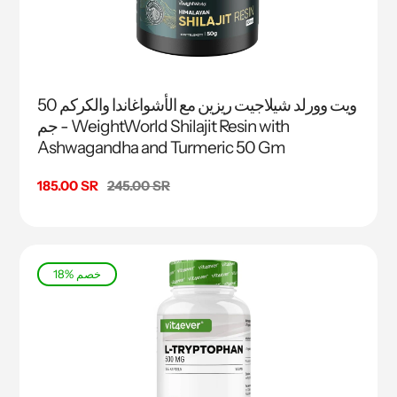
ويت وورلد شيلاجيت ريزين مع الأشواغاندا والكركم 50
جم - WeightWorld Shilajit Resin with
Ashwagandha and Turmeric 50 Gm
السعر
245.00 SR
سعر
185.00 SR
البيع
18% خصم