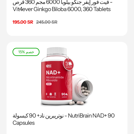
فيت فور إيفر جنكو بيلوبا 6000 مجم 360 قرص -
Vit4ever Ginkgo Biloba 6000, 360 Tablets
السعر
245.00 SR
سعر
195.00 SR
البيع
15% خصم
نوتريبرين ناد+ 90 كبسولة - NutriBrain NAD+ 90
Capsules