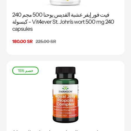
فيت فور إيفر عشبة القديس يوحنا 500 مجم 240
كبسولة - Vit4ever St. John's wort 500 mg 240
capsules
السعر
225.00 SR
سعر
180.00 SR
البيع
15% خصم