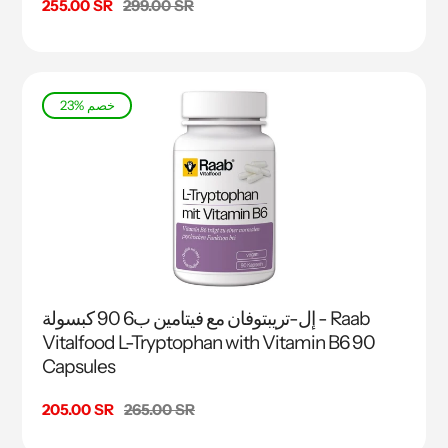
السعر
299.00 SR
سعر
255.00 SR
البيع
23% خصم
إل-تريبتوفان مع فيتامين ب6 ‏90 كبسولة - Raab
Vitalfood L-Tryptophan with Vitamin B6 90
Capsules
السعر
265.00 SR
سعر
205.00 SR
البيع