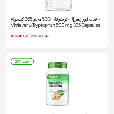
فيت فور إيفر إل-تريبتوفان 500 مجم 365 كبسولة -
Vit4ever L-Tryptophan 500 mg 365 Capsules
السعر
225.00 SR
سعر
185.00 SR
البيع
20% خصم