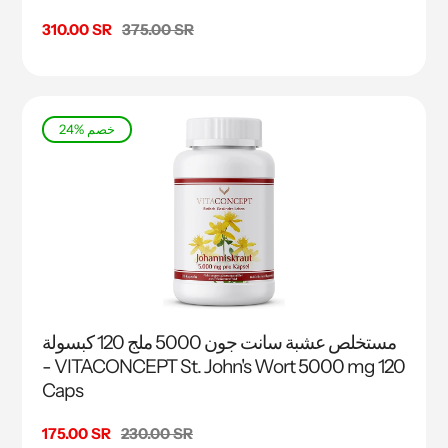
السعر
375.00 SR
سعر
310.00 SR
البيع
24% خصم
مستخلص عشبة سانت جون 5000 ملج 120 كبسولة
- VITACONCEPT St. John's Wort 5000 mg 120
Caps
السعر
230.00 SR
سعر
175.00 SR