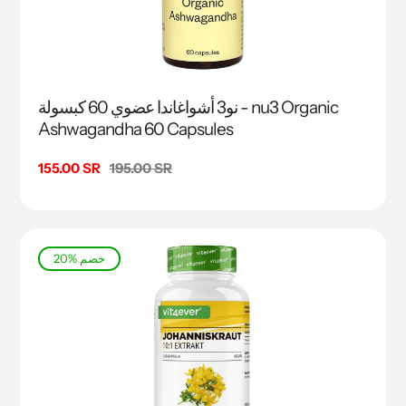
نو3 أشواغاندا عضوي 60 كبسولة - nu3 Organic
Ashwagandha 60 Capsules
السعر
195.00 SR
سعر
155.00 SR
البيع
20% خصم