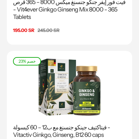
فيت فور إيفر جنكو جنسنغ ميكس 8000 – 365 قرص
- Vit4ever Ginkgo Ginseng Mix 8000 - 365
Tablets
السعر
245.00 SR
سعر
195.00 SR
البيع
23% خصم
فيتاكتيف جينكو جنسنغ مع ب12 – 60 كبسولة -
Vitactiv Ginkgo, Ginseng, B12 60 caps