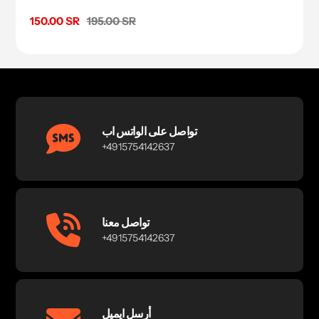
السعر
195.00 SR
سعر
150.00 SR
البيع
تواصل على الواتس اب
+4915754142637
تواصل معنا
+4915754142637
أرسل ايميل