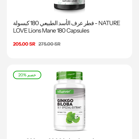
فطر عرف الأسد الطبيعي 180 كبسولة - NATURE
LOVE Lions Mane 180 Capsules
السعر
275.00 SR
سعر
205.00 SR
البيع
20% خصم