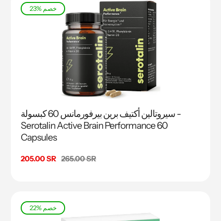
23% خصم
سيروتالين أكتيف برين بيرفورمانس 60 كبسولة -
Serotalin Active Brain Performance 60
Capsules
السعر
265.00 SR
سعر
205.00 SR
البيع
22% خصم