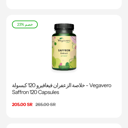
البيع
23% خصم
خلاصة الزعفران فيغافيرو 120 كبسولة - Vegavero
Saffron 120 Capsules
السعر
265.00 SR
سعر
205.00 SR
البيع