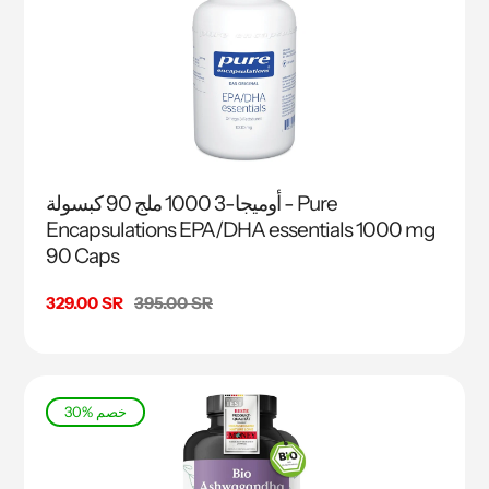
أوميجا-3 1000 ملج 90 كبسولة - Pure
Encapsulations EPA/DHA essentials 1000 mg
90 Caps
السعر
395.00 SR
سعر
329.00 SR
البيع
30% خصم