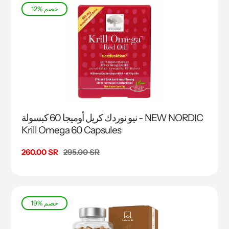
12% خصم
نيو نوردك كريل أوميجا 60 كبسولة - NEW NORDIC
Krill Omega 60 Capsules
السعر
295.00 SR
سعر
260.00 SR
البيع
19% خصم