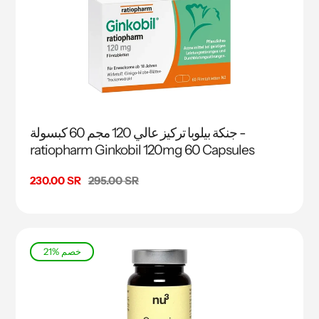
جنكة بيلوبا تركيز عالي 120 مجم 60 كبسولة -
ratiopharm Ginkobil 120mg 60 Capsules
السعر
295.00 SR
سعر
230.00 SR
البيع
21% خصم