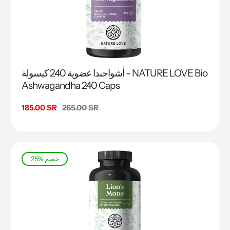
أشواجندا عضوية 240 كبسولة - NATURE LOVE Bio
Ashwagandha 240 Caps
السعر
265.00 SR
سعر
185.00 SR
البيع
25% خصم