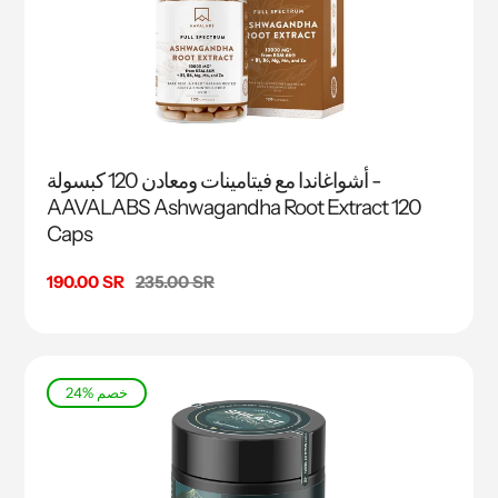
أشواغاندا مع فيتامينات ومعادن 120 كبسولة -
AAVALABS Ashwagandha Root Extract 120
Caps
السعر
235.00 SR
سعر
190.00 SR
البيع
24% خصم