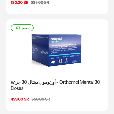
السعر
235.00 SR
سعر
180.00 SR
البيع
17% خصم
أورثومول مينتال 30 جرعة - Orthomol Mental 30
Doses
السعر
550.00 SR
سعر
459.00 SR
البيع