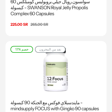
سوانسون رويال جيلي بروبوليس كومبلكس 60
كبسولة - SWANSON Royal Jelly Propolis
Complex 60 Capsules
السعر
265.00 SR
سعر
225.00 SR
البيع
نفد من المخزون
17% خصم
مايندسبلاي فوكس مع الجنكة 90 كبسولة -
mindsupply FOCUS with Gingko 90 capsules