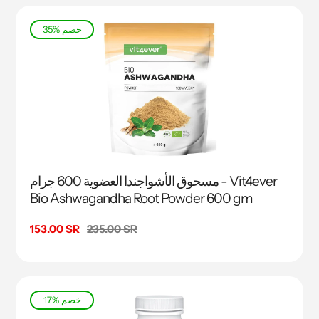
35% خصم
مسحوق الأشواجندا العضوية 600 جرام - Vit4ever
Bio Ashwagandha Root Powder 600 gm
السعر
235.00 SR
سعر
153.00 SR
البيع
17% خصم