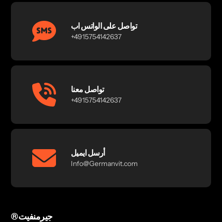
تواصل على الواتس اب
+4915754142637
تواصل معنا
+4915754142637
أرسل ايميل
Info@Germanvit.com
®جيرمنفيت