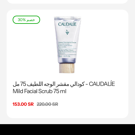
30% خصم
كودالي مقشر الوجه اللطيف 75 مل - CAUDALÍE
Mild Facial Scrub 75 ml
السعر
220.00 SR
سعر
153.00 SR
البيع