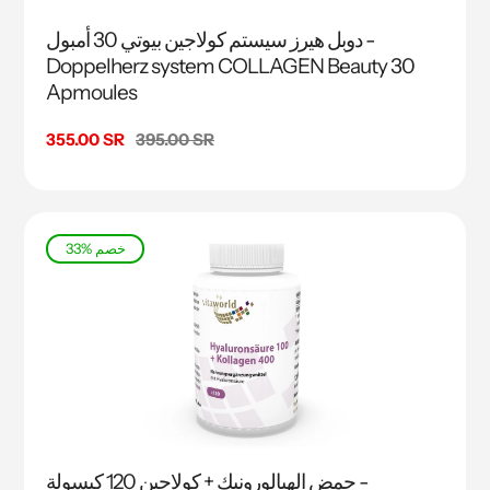
دوبل هيرز سيستم كولاجين بيوتي 30 أمبول -
Doppelherz system COLLAGEN Beauty 30
Apmoules
السعر
395.00 SR
سعر
355.00 SR
البيع
33% خصم
حمض الهيالورونيك + كولاجين 120 كبسولة -