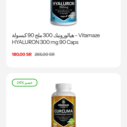
هيالورونيك 300 ملج 90 كبسولة - Vitamaze
HYALURON 300 mg 90 Caps
السعر
265.00 SR
سعر
180.00 SR
البيع
24% خصم