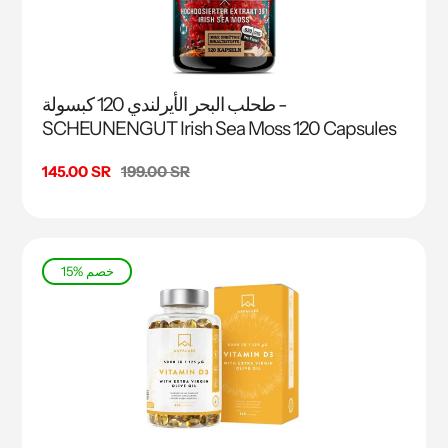
طحلب البحر الأيرلندي 120 كبسولة -
SCHEUNENGUT Irish Sea Moss 120 Capsules
السعر
199.00 SR
سعر
145.00 SR
البيع
15% خصم