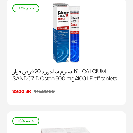
32% خصم
كالسيوم ساندوز د 20 قرص فوار - CALCIUM
SANDOZ D Osteo 600 mg/400 I.E eff tablets
السعر
145.00 SR
سعر
99.00 SR
البيع
16% خصم