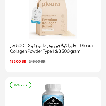
جلورا كولاجين بودرة النوع 1 و 3 – 500 جم - Gloura
Collagen Powder Type 1 & 3 500 gram
السعر
245.00 SR
سعر
185.00 SR
البيع
32% خصم