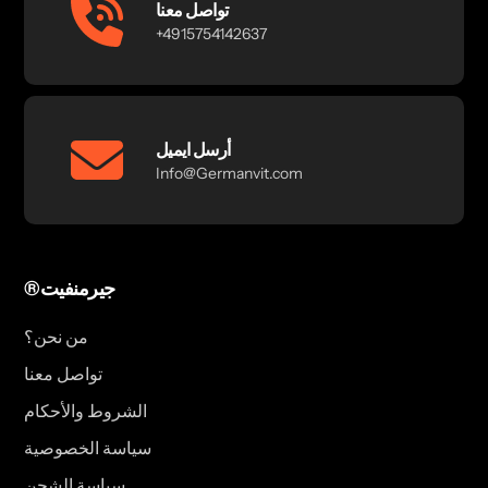
تواصل معنا
+4915754142637
أرسل ايميل
Info@Germanvit.com
®جيرمنفيت
من نحن؟
تواصل معنا
الشروط والأحكام
سياسة الخصوصية
سياسة الشحن