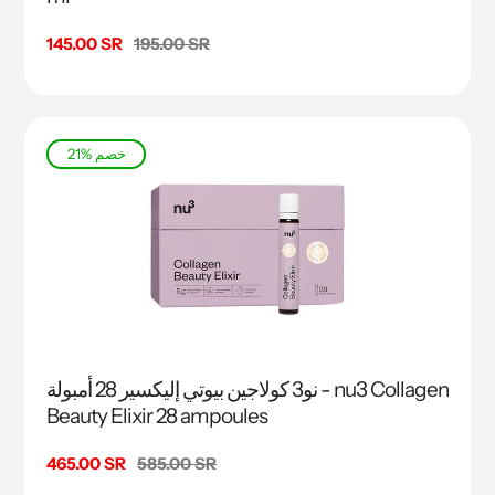
السعر
195.00 SR
سعر
145.00 SR
البيع
21% خصم
نو3 كولاجين بيوتي إليكسير 28 أمبولة - nu3 Collagen
Beauty Elixir 28 ampoules
السعر
585.00 SR
سعر
465.00 SR
البيع