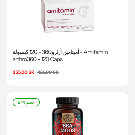
أميتامين أرثرو360 - 120 كبسولة - Amitamin
arthro360 - 120 Caps
السعر
425.00 SR
سعر
355.00 SR
البيع
27% خصم