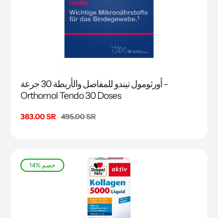
أورثومول تيندو للمفاصل والأربطة 30 جرعة -
Orthomol Tendo 30 Doses
السعر
495.00 SR
سعر
383.00 SR
البيع
14% خصم