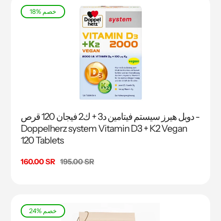
18% خصم
دوبل هيرز سيستم فيتامين د3 + ك2 فيجان 120 قرص -
Doppelherz system Vitamin D3 + K2 Vegan
120 Tablets
السعر
195.00 SR
سعر
160.00 SR
البيع
24% خصم