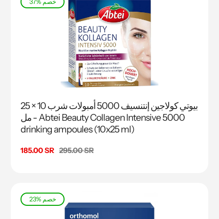
37% خصم
بيوتي كولاجين إنتنسيف 5000 أمبولات شرب 10 × 25
مل - Abtei Beauty Collagen Intensive 5000
drinking ampoules (10x25 ml)
السعر
295.00 SR
سعر
185.00 SR
البيع
23% خصم