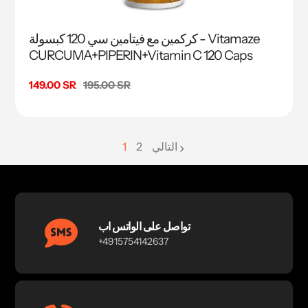
كركمين مع فيتامين سي 120 كبسولة - Vitamaze
CURCUMA+PIPERIN+Vitamin C 120 Caps
السعر
195.00 SR
سعر
149.00 SR
البيع
التالي
2
1
page
تواصل على الواتس اب
+4915754142637