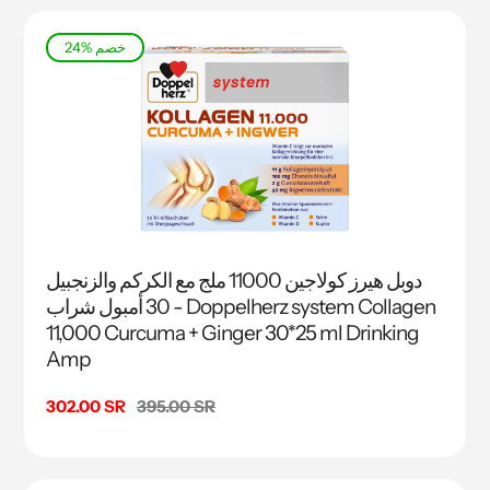
24% خصم
دوبل هيرز كولاجين 11000 ملج مع الكركم والزنجبيل
30 أمبول شراب - Doppelherz system Collagen
11,000 Curcuma + Ginger 30*25 ml Drinking
Amp
السعر
395.00 SR
سعر
302.00 SR
البيع