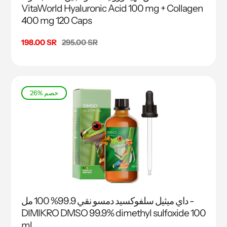
VitaWorld Hyaluronic Acid 100 mg + Collagen
400 mg 120 Caps
السعر
295.00 SR
سعر
198.00 SR
البيع
26% خصم
داي ميثيل سلفوكسيد دمسو نقي 99.9% 100 مل -
DIMIKRO DMSO 99.9% dimethyl sulfoxide 100
ml