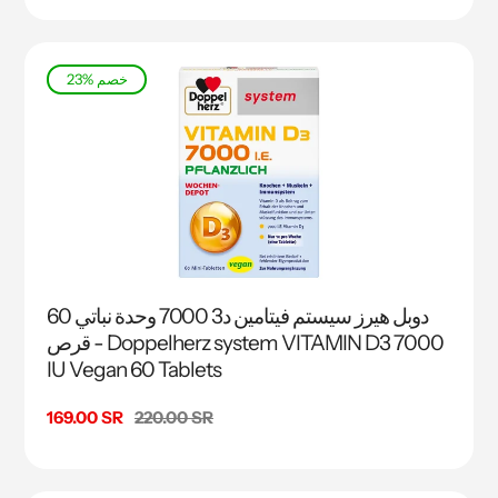
23% خصم
دوبل هيرز سيستم فيتامين د3 7000 وحدة نباتي 60
قرص - Doppelherz system VITAMIN D3 7000
IU Vegan 60 Tablets
السعر
220.00 SR
سعر
169.00 SR
البيع