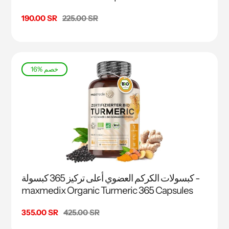
السعر
225.00 SR
سعر
190.00 SR
البيع
16% خصم
كبسولات الكركم العضوي أعلى تركيز 365 كبسولة -
maxmedix Organic Turmeric 365 Capsules
السعر
425.00 SR
سعر
355.00 SR
البيع