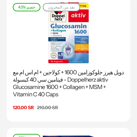
نفد من المخزون
43% خصم
دوبل هيرز جلوكوزامين 1600 + كولاجين + ام اس ام مع
فيتامين سي 40 كبسولة - Doppelherz aktiv
Glucosamine 1600 + Collagen + MSM +
Vitamin C 40 Caps
السعر
210.00 SR
سعر
120.00 SR
البيع