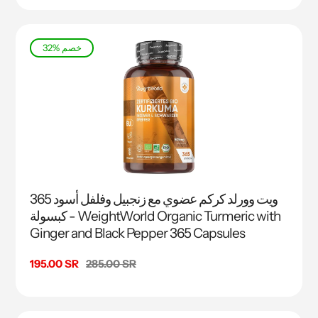
32% خصم
ويت وورلد كركم عضوي مع زنجبيل وفلفل أسود 365
كبسولة - WeightWorld Organic Turmeric with
Ginger and Black Pepper 365 Capsules
السعر
285.00 SR
سعر
195.00 SR
البيع