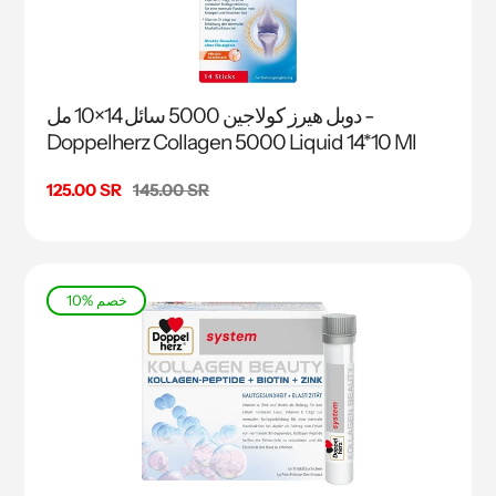
دوبل هيرز كولاجين 5000 سائل 14×10 مل -
Doppelherz Collagen 5000 Liquid 14*10 Ml
السعر
145.00 SR
سعر
125.00 SR
البيع
10% خصم