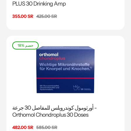
PLUS 30 Drinking Amp
السعر
425.00 SR
سعر
355.00 SR
البيع
18% خصم
أورثومول كوندروبلس للمفاصل 30 جرعة -
Orthomol Chondroplus 30 Doses
السعر
585.00 SR
سعر
482.00 SR