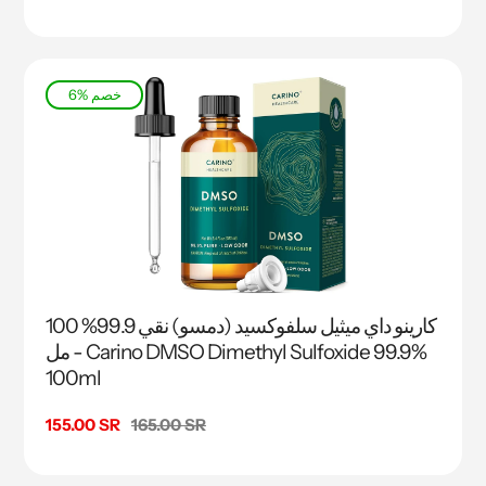
البيع
6% خصم
كارينو داي ميثيل سلفوكسيد (دمسو) نقي 99.9% 100
مل - Carino DMSO Dimethyl Sulfoxide 99.9%
100ml
السعر
165.00 SR
سعر
155.00 SR
البيع