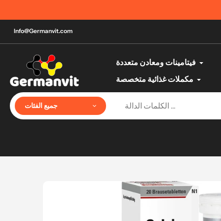
تخطي
الآن يمكنك الدفع عند الاستلام |
إلى
المحتوى
Info@Germanvit.com
فيتامينات ومعادن متعددة
مكملات غذائية متخصصة
جميع الفئات