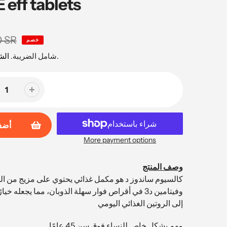
 eff tablets
0 SR
خصم
محسوبة عند السداد.
شامل الضريبة.
ال
أضف
More payment options
وصف المنتج
كالسيوم ساندوز د هو مكمل غذائي يحتوي على مزيج من ال
وفيتامين د3 في أقراص فوار سهلة الذوبان، مما يجعله خيا
إلى الروتين الغذائي اليومي
مهم بشكل خاص للنساء فوق سن 45 عامًا