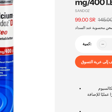
mg/400 I.E
بائع
SANDOZ
145.0
سعر
99.00 SR
السعر
البيع
شحن
كمية:
 إلى عربة التسوق
إضافة
المنتج
إلى
كالسيوم
عربة
رًا عمليًا للإضافة
التسوق
الخاصة
بك