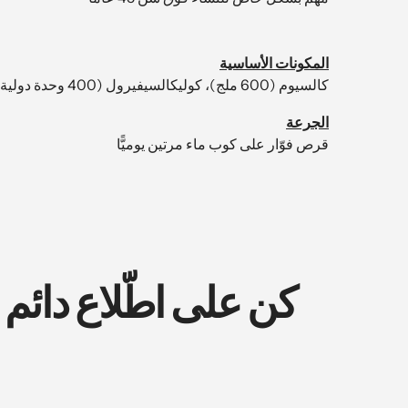
المكونات الأساسية
كالسيوم (600 ملج)، كوليكالسيفيرول (400 وحدة دولية)
الجرعة
قرص فوّار على كوب ماء مرتين يوميًّا
كن على اطّلاع دائم