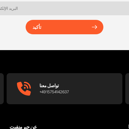
تأكيد
تواصل معنا
+4915754142637
عن جيرمنفيت