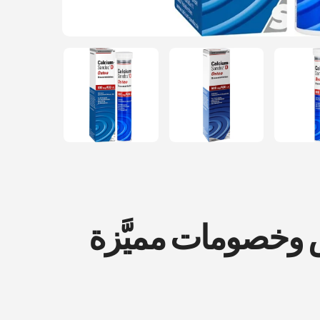
ض وخصومات مميَّزة