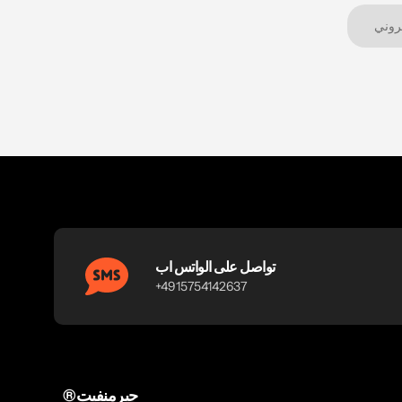
تواصل على الواتس اب
+4915754142637
®جيرمنفيت