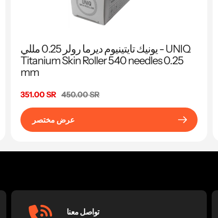
يونيك تايتينيوم ديرما رولر 0.25 مللي - UNIQ
Titanium Skin Roller 540 needles 0.25
mm
السعر
450.00 SR
سعر
351.00 SR
البيع
عرض مختصر
تواصل معنا