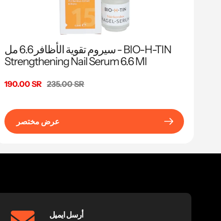
سيروم تقوية الأظافر 6.6 مل - BIO-H-TIN
Strengthening Nail Serum 6.6 Ml
السعر
235.00 SR
سعر
190.00 SR
البيع
عرض مختصر
أرسل ايميل