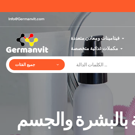
تخطي
الآن يمكنك الدفع عند الاستلام |
إلى
المحتوى
Info@Germanvit.com
فيتامينات ومعادن متعددة
مكملات غذائية متخصصة
جميع الفئات
ة بالبشرة والجسم