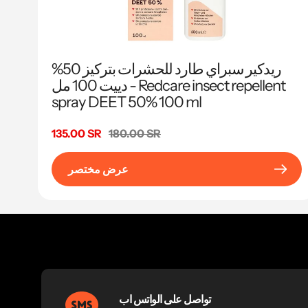
ريدكير سبراي طارد للحشرات بتركيز 50%
دييت 100 مل - Redcare insect repellent
spray DEET 50% 100 ml
السعر
180.00 SR
سعر
135.00 SR
البيع
عرض مختصر
تواصل على الواتس اب