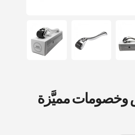
ض وخصومات مميَّزة