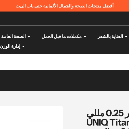
نك الدفع عند الاستلام | منتجات أصلية ومضمونة
العناية بالشعر
مكملات ما قبل الحمل
الصحة العامة
إدارة الوزن
يونيك تايتينيوم ديرما رولر 0.25 مللي -
UNIQ Tita