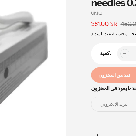
needles 0
بائع
UNIQ
450.
سعر
351.00 SR
السعر
البيع
شحن
كمية:
نفد من المخزون
دما يعود في المخزون
إضافة
المنتج
إلى
عربة
التسوق
الخاصة
بك