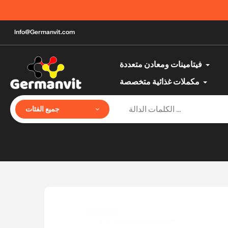
تخطي
أفضل منتجات الصحة والجمال الألمانية حتى باب 
إلى
المحتوى
Info@Germanvit.com
فيتامينات ومعادن متعددة
مكملات غذائية متخصصة
جميع الفئات