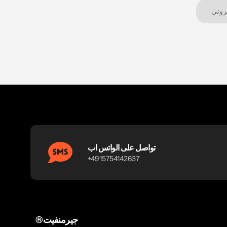
تواصل على الواتس اب
+4915754142637
®جيرمنفيت