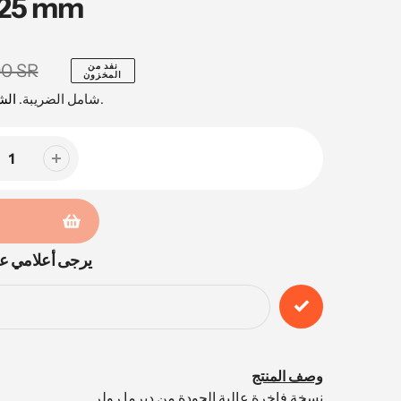
.25 mm
نفد من
00 SR
المخزون
محسوبة عند السداد.
شامل الضريبة.
ال
يرجى أعلامي عن
وصف المنتج
نسخة فاخرة عالية الجودة من ديرما رولر