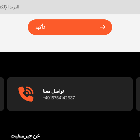
تأكيد
تواصل معنا
+4915754142637
عن جيرمنفيت