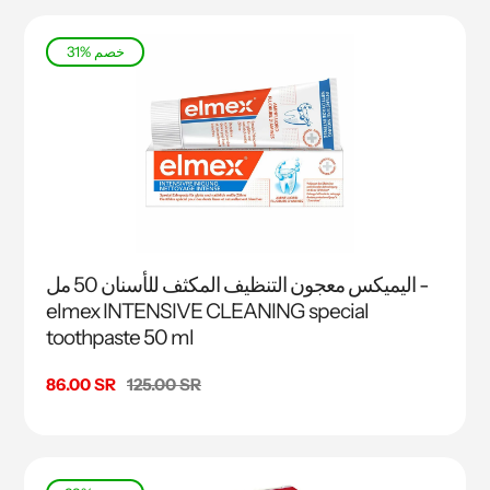
31% خصم
اليميكس معجون التنظيف المكثف للأسنان 50 مل -
elmex INTENSIVE CLEANING special
toothpaste 50 ml
السعر
125.00 SR
سعر
86.00 SR
البيع