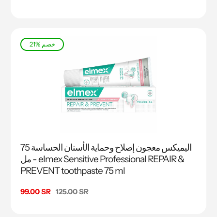
البيع
21% خصم
اليميكس معجون إصلاح وحماية الأسنان الحساسة 75
مل - elmex Sensitive Professional REPAIR &
PREVENT toothpaste 75 ml
السعر
125.00 SR
سعر
99.00 SR
البيع