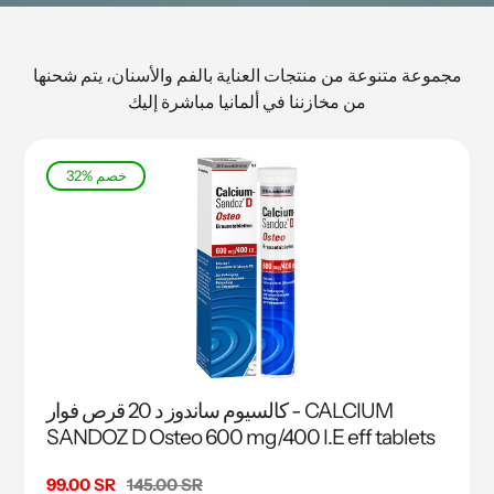
مجموعة متنوعة من منتجات العناية بالفم والأسنان، يتم شحنها
من مخازننا في ألمانيا مباشرة إليك
32% خصم
كالسيوم ساندوز د 20 قرص فوار - CALCIUM
SANDOZ D Osteo 600 mg/400 I.E eff tablets
السعر
145.00 SR
سعر
99.00 SR