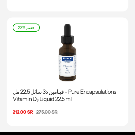
البيع
23% خصم
فيتامين د3 سائل 22.5 مل - Pure Encapsulations
Vitamin D₃ Liquid 22.5 ml
السعر
275.00 SR
سعر
212.00 SR
البيع