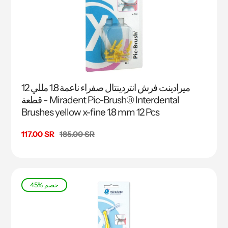
ميرادينت فرش انتردينتال صفراء ناعمة 1.8 مللي 12
قطعة - Miradent Pic-Brush® Interdental
Brushes yellow x-fine 1.8 mm 12 Pcs
السعر
185.00 SR
سعر
117.00 SR
البيع
45% خصم