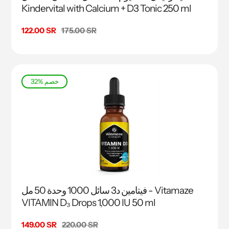
Kindervital with Calcium + D3 Tonic 250 ml
السعر
175.00 SR
سعر
122.00 SR
البيع
32% خصم
فيتامين د3 سائل 1000 وحدة 50 مل - Vitamaze
VITAMIN D₃ Drops 1,000 IU 50 ml
السعر
220.00 SR
سعر
149.00 SR