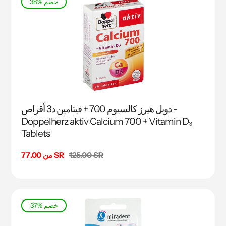
38% خصم
دوبل هيرز كالسيوم 700 + فيتامين د3 أقراص -
Doppelherz aktiv Calcium 700 + Vitamin D₃
Tablets
السعر
125.00 SR
من 77.00 SR
سعر
البيع
37% خصم