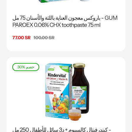
باروكس معجون العناية باللثة والأسنان 75 مل - GUM
PAROEX 0.06% CHX toothpaste 75 ml
السعر
100.00 SR
سعر
77.00 SR
البيع
30% خصم
كيندرفيتال كالسيوم + د3 سائل للأطفال 250 مل -