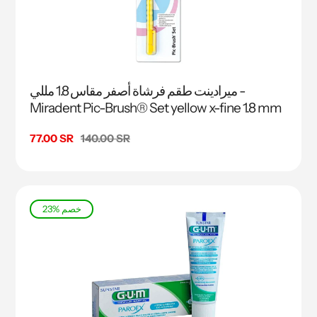
ميرادينت طقم فرشاة أصفر مقاس 1.8 مللي -
Miradent Pic-Brush® Set yellow x-fine 1.8 mm
السعر
140.00 SR
سعر
77.00 SR
البيع
23% خصم