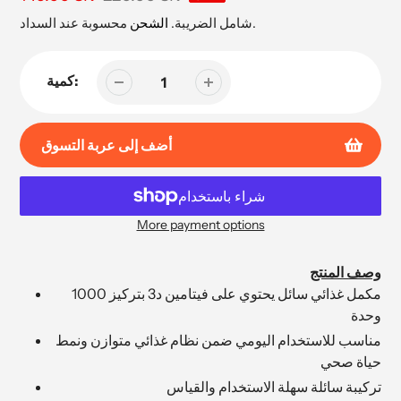
البيع
محسوبة عند السداد.
شامل الضريبة.
الشحن
كمية:
أضف إلى عربة التسوق
More payment options
إضافة
المنتج
وصف المنتج
إلى
مكمل غذائي سائل يحتوي على فيتامين د3 بتركيز 1000
عربة
وحدة
التسوق
مناسب للاستخدام اليومي ضمن نظام غذائي متوازن ونمط
الخاصة
حياة صحي
بك
تركيبة سائلة سهلة الاستخدام والقياس