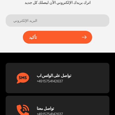
اترك بريدك الإلكتروني الآن ليصلك كل جديد
تأكيد
تواصل على الواتس اب
+4915754142637
تواصل معنا
+4915754142637