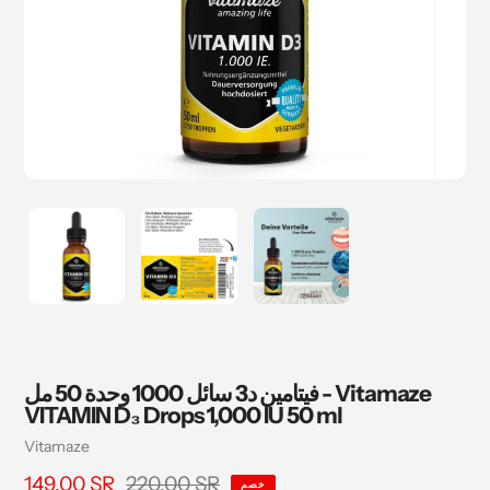
فيتامين د3 سائل 1000 وحدة 50 مل - Vitamaze
VITAMIN D₃ Drops 1,000 IU 50 ml
بائع
Vitamaze
220.00 SR
سعر
149.00 SR
السعر
خصم