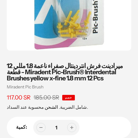
ميرادينت فرش انتردينتال صفراء ناعمة 1.8 مللي 12
قطعة - Miradent Pic-Brush® Interdental
Brushes yellow x-fine 1.8 mm 12 Pcs
بائع
Miradent Pic Brush
185.00 SR
سعر
117.00 SR
السعر
خصم
البيع
محسوبة عند السداد.
شامل الضريبة.
الشحن
كمية: