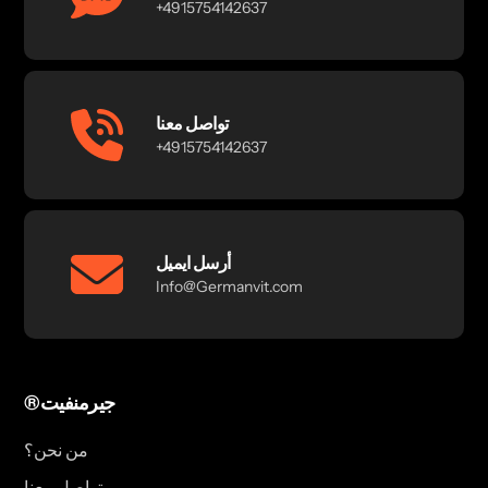
+4915754142637
تواصل معنا
+4915754142637
أرسل ايميل
Info@Germanvit.com
®جيرمنفيت
من نحن؟
تواصل معنا