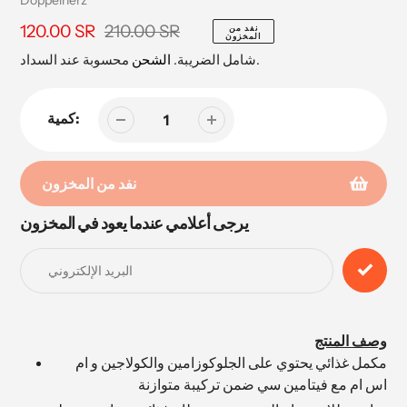
210.00 SR
سعر
120.00 SR
السعر
نفد من
المخزون
البيع
محسوبة عند السداد.
شامل الضريبة.
الشحن
كمية:
نفد من المخزون
يرجى أعلامي عندما يعود في المخزون
إضافة
المنتج
إلى
عربة
التسوق
الخاصة
وصف المنتج
بك
مكمل غذائي يحتوي على الجلوكوزامين والكولاجين و ام
اس ام مع فيتامين سي ضمن تركيبة متوازنة