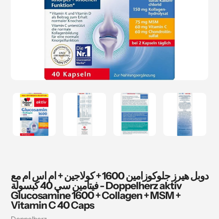
دوبل هيرز جلوكوزامين 1600 + كولاجين + ام اس ام مع
فيتامين سي 40 كبسولة - Doppelherz aktiv
Glucosamine 1600 + Collagen + MSM +
Vitamin C 40 Caps
بائع
Doppelherz