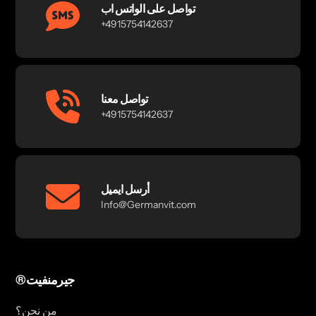
تواصل على الواتس اب
+4915754142637
تواصل معنا
+4915754142637
أرسل ايميل
Info@Germanvit.com
®جيرمنفيت
من نحن؟