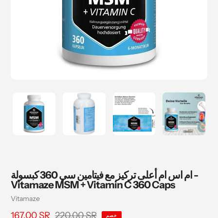
ام اس ام أعلى تركيز مع فيتامين سي 360 كبسولة -
Vitamaze MSM + Vitamin C 360 Caps
بائع
Vitamaze
220.00 SR
سعر
167.00 SR
السعر
خصم