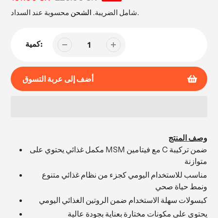
البيع
محسوبة عند السداد.
شامل الضريبة.
الشحن
كمية:
أضف إلى عربة التسوق
إضافة
المنتج
وصف المنتج
إلى
مكمل غذائي يحتوي على MSM مع فيتامين C ضمن تركيبة
عربة
متوازنة
التسوق
مناسب للاستخدام اليومي كجزء من نظام غذائي متنوع
الخاصة
ونمط حياة صحي
بك
كبسولات سهلة الاستخدام ضمن الروتين الغذائي اليومي
يحتوي على مكونات مختارة بعناية بجودة عالية