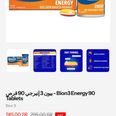
بيون 3 إنيرجي 90 قرص - Bion3 Energy 90
Tablets
بائع
Bion 3
295.00 SR
سعر
245.00 SR
السعر
خصم