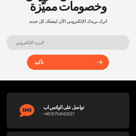
وخصومات مميَّزة
اترك بريدك الإلكتروني الآن ليصلك كل جديد
تأكيد
تواصل على الواتس اب
+4915754142637