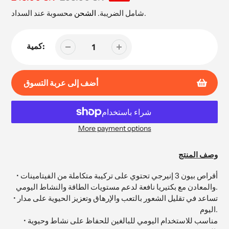
البيع
محسوبة عند السداد.
شامل الضريبة.
الشحن
كمية:
أضف إلى عربة التسوق
More payment options
إضافة
المنتج
وصف المنتج
إلى
عربة
• أقراص بيون 3 إنيرجي تحتوي على تركيبة متكاملة من الفيتامينات
التسوق
والمعادن مع بكتيريا نافعة لدعم مستويات الطاقة والنشاط اليومي.
الخاصة
• تساعد في تقليل الشعور بالتعب والإرهاق وتعزيز الحيوية على مدار
بك
اليوم.
• مناسب للاستخدام اليومي للبالغين للحفاظ على نشاط وحيوية