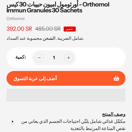
أورثومول اميون حبيبات 30 كيس - Orthomol
Immun Granules 30 Sachets
بائع
Orthomol
485.00 SR
سعر
392.00 SR
السعر
خصم
البيع
محسوبة عند السداد.
شامل الضريبة.
الشحن
كمية:
أضف إلى عربة التسوق
إضافة
المنتج
وصف المنتج
إلى
مكمِّل غذائي شامل يلبِّي احتياجات الجسم الذي يعاني من
عربة
نقص المناعة المرتبط بالتغذية
التسوق