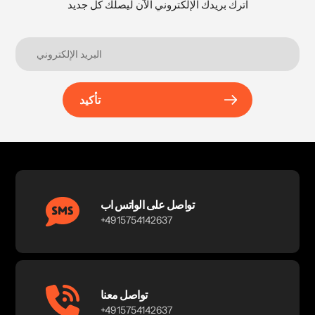
اترك بريدك الإلكتروني الآن ليصلك كل جديد
تأكيد
تواصل على الواتس اب
+4915754142637
تواصل معنا
+4915754142637