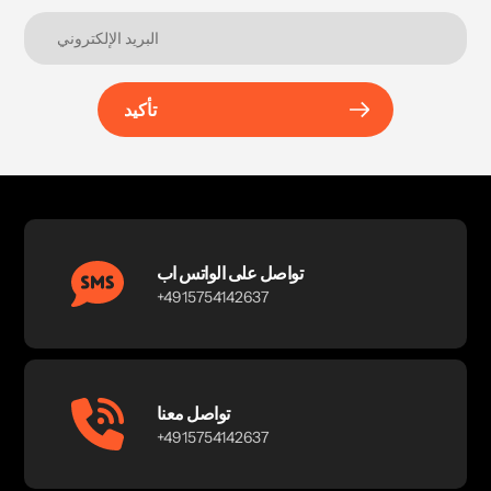
تأكيد
تواصل على الواتس اب
+4915754142637
تواصل معنا
+4915754142637