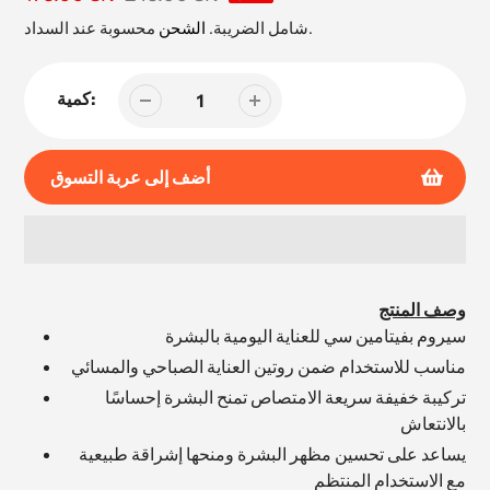
البيع
محسوبة عند السداد.
شامل الضريبة.
الشحن
كمية:
أضف إلى عربة التسوق
إضافة
المنتج
وصف المنتج
إلى
سيروم بفيتامين سي للعناية اليومية بالبشرة
عربة
مناسب للاستخدام ضمن روتين العناية الصباحي والمسائي
التسوق
الخاصة
تركيبة خفيفة سريعة الامتصاص تمنح البشرة إحساسًا
بك
بالانتعاش
يساعد على تحسين مظهر البشرة ومنحها إشراقة طبيعية
مع الاستخدام المنتظم