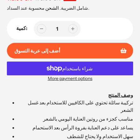
البيع
محسوبة عند السداد.
شامل الضريبة.
الشحن
كمية:
أضف إلى عربة التسوق
More payment options
إضافة
المنتج
وصف المنتج
إلى
تركيبة سائلة تحتوي على الكافيين للاستخدام بعد غسل
عربة
الشعر
التسوق
مناسب كجزء من روتين العناية اليومي بالشعر
الخاصة
بك
يساعد على دعم العناية بفروة الرأس بعد الاستحمام
سهل الاستخدام ولا يحتاج للشطف