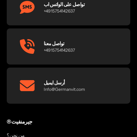
تواصل على الواتس اب
+4915754142637
تواصل معنا
+4915754142637
أرسل ايميل
Info@Germanvit.com
®جيرمنفيت
من نحن؟