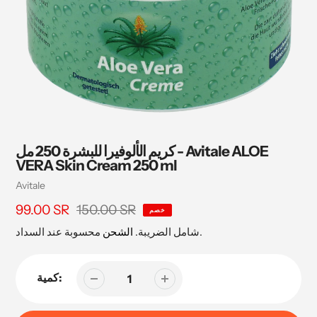
كريم الألوفيرا للبشرة 250 مل - Avitale ALOE
VERA Skin Cream 250 ml
بائع
Avitale
150.00 SR
سعر
99.00 SR
السعر
خصم
البيع
محسوبة عند السداد.
شامل الضريبة.
الشحن
كمية: