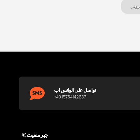
تواصل على الواتس اب
+4915754142637
®جيرمنفيت