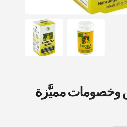
ض وخصومات مميَّزة