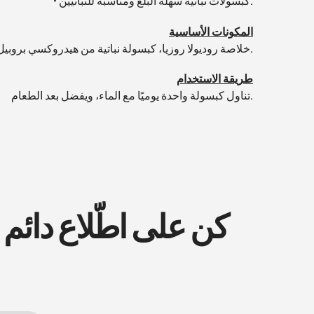
• كبسولات نباتية سهلة البلع ومناسبة للنباتيين.
المكونات الأساسية
خلاصة روديولا روزيا، كبسولة نباتية من هيدروكسي بروبيل ميثيل سلولوز.
طريقة الاستخدام
تناول كبسولة واحدة يوميًا مع الماء، ويفضل بعد الطعام.
كن على اطّلاع دائم