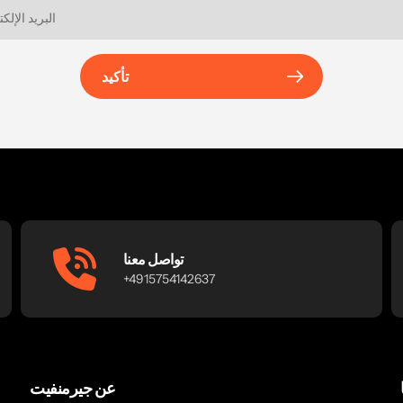
تأكيد
تواصل معنا
+4915754142637
عن جيرمنفيت