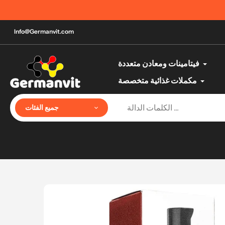
تخطي
الآن يمكنك الدفع عند الاستلام |
إلى
المحتوى
Info@Germanvit.com
فيتامينات ومعادن متعددة
مكملات غذائية متخصصة
جميع الفئات