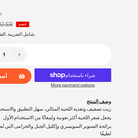
y
00 SR
خصم
محسوبة عند السداد.
شامل الضريبة.
ال
أضف
More payment options
وصف المنتج
زيت تصفيف وتغذية اللحية المثالي، سهل التطبيق والاستخد
يجعل شعر اللحية أكثر نعومة ولمعانًا من الاستخدام الأول
برائحة الصنوبر السويسري وإكليل الجبل والخزامى التي تُض
لطيفًا