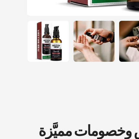
ض وخصومات مميَّزة