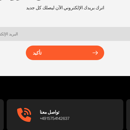
اترك بريدك الإلكتروني الآن ليصلك كل جديد
تأكيد
تواصل معنا
+4915754142637