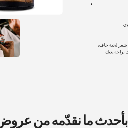
وي
 شعر لحية جاف،
ك براحة يديك
 بأحدث ما نقدّمه من عرو