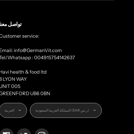
تواصل معنا
Customer service:
Email: info@GermanVit.com
Tel/Whatsapp : 004915754142637
Havi health & food ltd
8 LYON WAY
UNIT 005
GREENFORD UB6 0BN
العملة
اللغة
المملكة العربية السعودية (SAR ر.س)
العربية