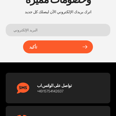
اترك بريدك الإلكتروني الآن ليصلك كل جديد
تأكيد
تواصل على الواتس اب
+4915754142637