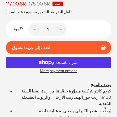
175.00 SR
سعر
117.00 SR
السعر
خصم
البيع
محسوبة عند السداد.
شامل الضريبة.
الشحن
كمية:
أضف إلى عربة التسوق
More payment options
إضافة
المنتج
وصف المنتج
إلى
كريم كانتو بتركيبة مطوَّرة خصِّيصًا من زبدة الشيا النقيَّة
عربة
100%، زيت جوز الهند، زيت الأرجان، والزيوت الطبيعيَّة
التسوق
المُغذية
الخاصة
يُرطِّب الشعر الكيرلي ويعتني به عناية خاصَّة
بك