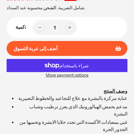
البيع
محسوبة عند السداد.
شامل الضريبة.
الشحن
كمية:
أضف إلى عربة التسوق
More payment options
إضافة
المنتج
وصف المنتج
إلى
عناية مركزة بالبشرة مع علاج للتجاعيد والخطوط التعبيرية
عربة
مدعم بحمض الهيالورونيك الذي يعزز ترطيب وشباب
التسوق
البشرة
الخاصة
بك
غني بمضادات الأكسدة التي تجدد خلايا الابشرة وتحميها من
الجذور الحرة