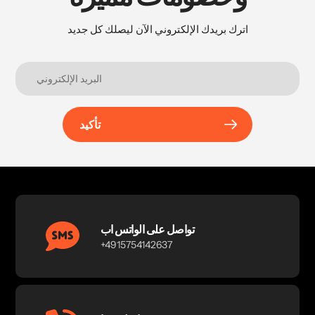
اترك بريدك الإلكتروني الآن ليصلك كل جديد
تأكيد
تواصل على الواتس اب
+4915754142637