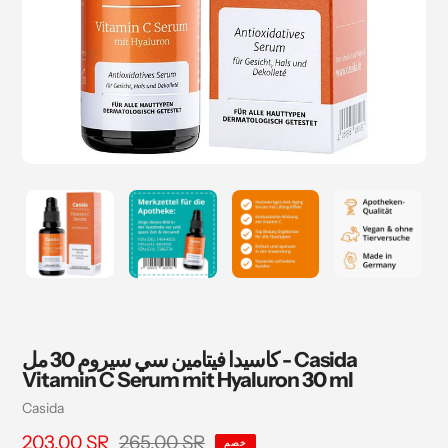
كاسيدا فيتامين سي سيروم 30 مل - Casida
Vitamin C Serum mit Hyaluron 30 ml
بائع
Casida
265.00 SR
سعر
203.00 SR
السعر
خصم