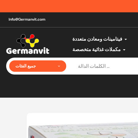
تخطي
أفضل منتجات الصحة والجمال الألمانية حتى باب البيت
إلى
المحتوى
Info@Germanvit.com
فيتامينات ومعادن متعددة
مكملات غذائية متخصصة
جميع الفئات