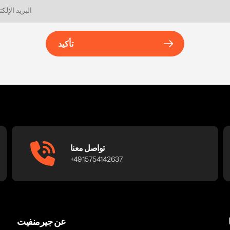
تأكيد
تواصل معنا
+4915754142637
عن جيرمنفيت