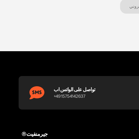
تواصل على الواتس اب
+4915754142637
®جيرمنفيت