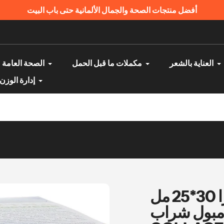
دفع عند الاستلام | منتجات أصلية ومضمونة
العناية بالشعر
مكملات ما قبل الحمل
الصحة العامة
إدارة الوزن
دوبل هيرز كولاجين اكسترا 30*25 مل
بول شراب - Doppelherz System