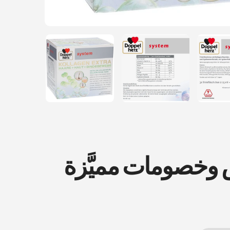
ض وخصومات مميَّزة