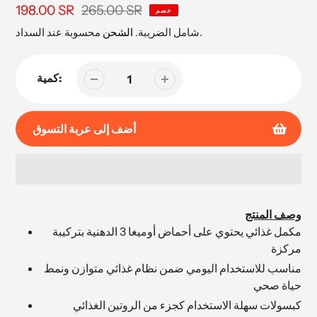
265.00 SR
سعر
198.00 SR
السعر
خصم
البيع
محسوبة عند السداد.
شامل الضريبة.
الشحن
كمية:
أضف إلى عربة التسوق
إضافة
المنتج
وصف المنتج
إلى
مكمل غذائي يحتوي على أحماض أوميغا 3 الدهنية بتركيبة
عربة
مركزة
التسوق
مناسب للاستخدام اليومي ضمن نظام غذائي متوازن ونمط
الخاصة
حياة صحي
بك
كبسولات سهلة الاستخدام كجزء من الروتين الغذائي