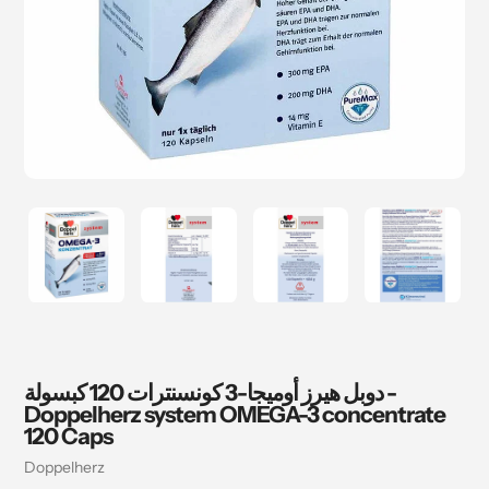
دوبل هيرز أوميجا-3 كونسنترات 120 كبسولة -
Doppelherz system OMEGA-3 concentrate
120 Caps
بائع
Doppelherz