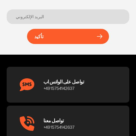
تأكيد
تواصل على الواتس اب
+4915754142637
تواصل معنا
+4915754142637