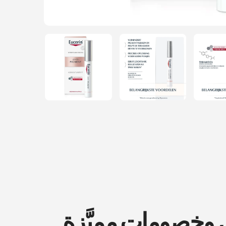
ض وخصومات مميَّزة