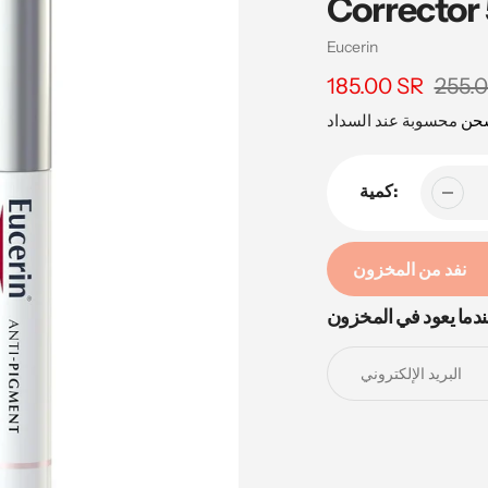
Corrector 
بائع
Eucerin
255.
سعر
185.00 SR
السعر
البيع
شحن
كمية:
نفد من المخزون
دما يعود في المخزون
إضافة
المنتج
إلى
عربة
التسوق
الخاصة
بك