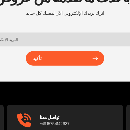
اترك بريدك الإلكتروني الآن ليصلك كل جديد
تأكيد
تواصل معنا
+4915754142637