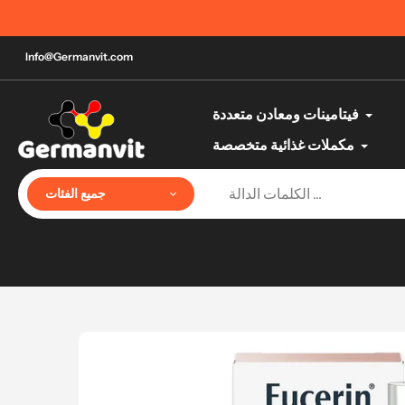
تخطي
الآن يمكنك الدفع عند الاستلام |
إلى
المحتوى
Info@Germanvit.com
فيتامينات ومعادن متعددة
مكملات غذائية متخصصة
جميع الفئات