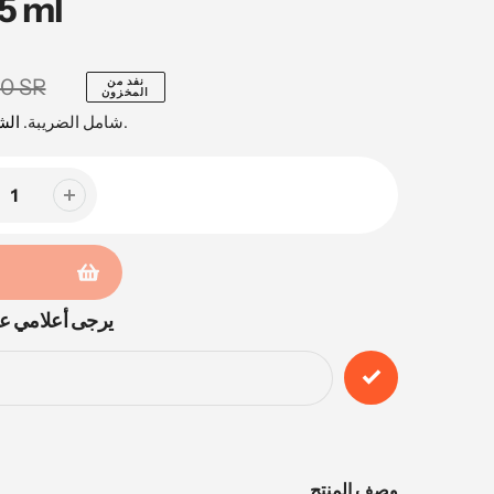
5 ml
نفد من
00 SR
المخزون
محسوبة عند السداد.
شامل الضريبة.
ال
يرجى أعلامي عن
وصف المنتج