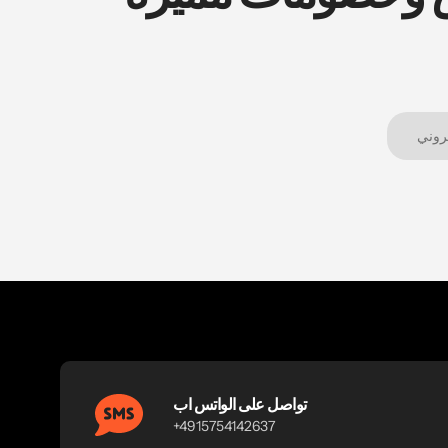
تواصل على الواتس اب
+4915754142637