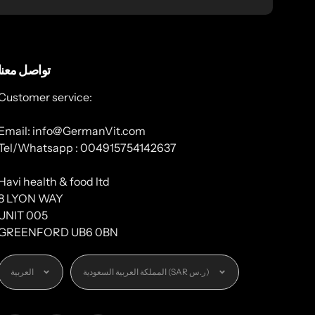
تواصل معنا
Customer service:
Email: info@GermanVit.com
Tel/Whatsapp : 004915754142637
Havi health & food ltd
8 LYON WAY
UNIT 005
GREENFORD UB6 0BN
العملة
اللغة
المملكة العربية السعودية (SAR ر.س)
العربية