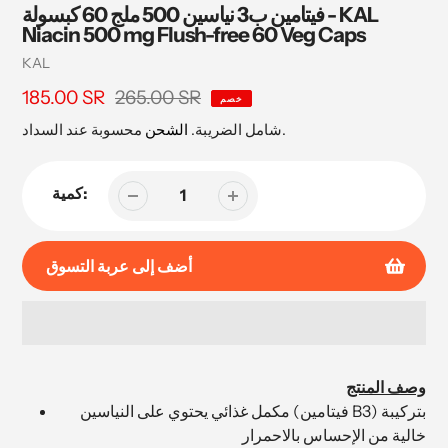
فيتامين ب3 نياسين 500 ملج 60 كبسولة - KAL
Niacin 500 mg Flush-free 60 Veg Caps
بائع
KAL
265.00 SR
سعر
185.00 SR
السعر
خصم
البيع
محسوبة عند السداد.
شامل الضريبة.
الشحن
كمية:
أضف إلى عربة التسوق
إضافة
المنتج
وصف المنتج
إلى
مكمل غذائي يحتوي على النياسين (فيتامين B3) بتركيبة
عربة
خالية من الإحساس بالاحمرار
التسوق