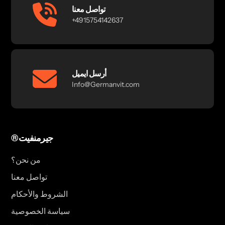
تواصل معنا
+4915754142637
أرسل ايميل
Info@Germanvit.com
®جيرمنفيت
من نحن؟
تواصل معنا
الشروط والأحكام
سياسة الخصوصية