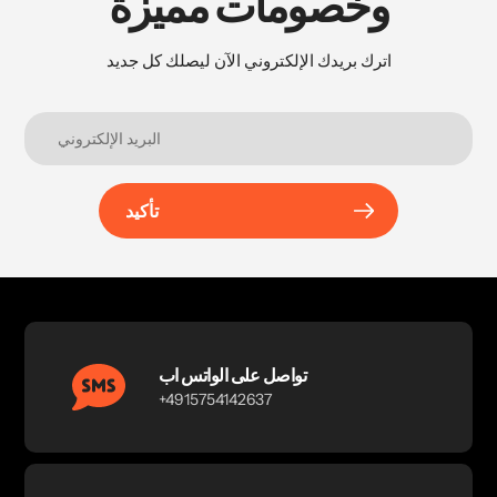
وخصومات مميَّزة
اترك بريدك الإلكتروني الآن ليصلك كل جديد
تأكيد
تواصل على الواتس اب
+4915754142637