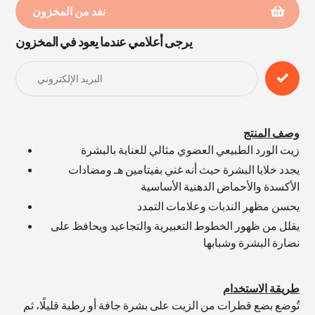
نفد من المخزون
يرجى أعلامي عندما يعود في المخزون
إضافة
المنتج
إلى
عربة
التسوق
الخاصة
وصف المنتج
بك
زيت الورد الطبيعي العضوي مثالي للعناية بالبشرة
يجدد خلايا البشرة حيث أنه غني بفيتامين هـ ومضادات
الأكسدة والأحماض الدهنية الأساسية
يحسن مظهر الندبات وعلامات التمدد
يقلل من ظهور الخطوط التعبيرية والتجاعيد ويحافظ على
نضارة البشرة وشبابها
طريقة الاستخدام
تُوضع بضع قطرات من الزيت على بشرة جافة أو رطبة قليلًا، ثم