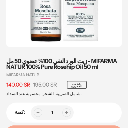
زيت الورد النقي 100% عضوي 50 مل - MIFARMA
NATUR 100% Pure Rosehip Oil 50 ml
بائع
MIFARMA NATUR
195.00 SR
سعر
140.00 SR
السعر
نفد من
المخزون
البيع
محسوبة عند السداد.
شامل الضريبة.
الشحن
كمية: