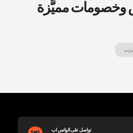
ض وخصومات مميَّزة
تواصل على الواتس اب