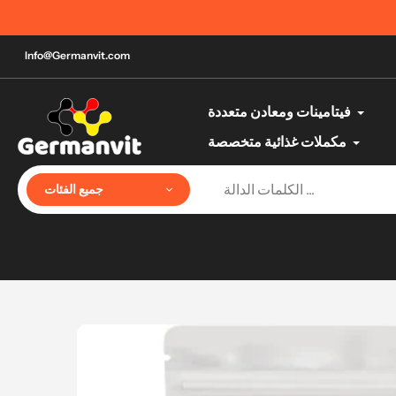
تخطي
أفضل منتجات الصحة والجمال الألمانية حتى باب ال
إلى
المحتوى
Info@Germanvit.com
فيتامينات ومعادن متعددة
مكملات غذائية متخصصة
جميع الفئات