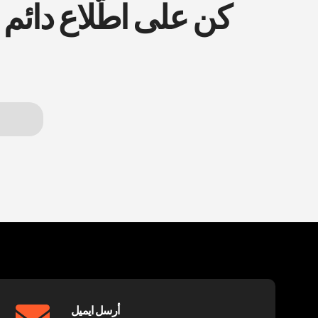
كن على اطّلاع دائم
أرسل ايميل