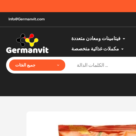
تخطي
أفضل منتجات الصحة والجمال الألمانية حتى با
إلى
المحتوى
Info@Germanvit.com
فيتامينات ومعادن متعددة
مكملات غذائية متخصصة
جميع الفئات