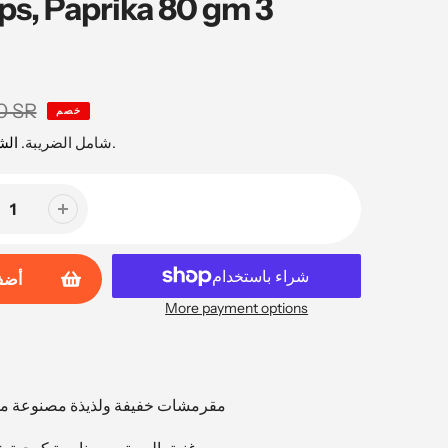
ips, Paprika 80 gm 3
0 SR
خصم
محسوبة عند السداد.
شامل الضريبة.
ال
أضف
More payment options
مقرمشات خفيفة ولذيذة مصنوعة م