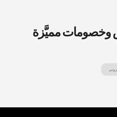
ض وخصومات مميَّزة