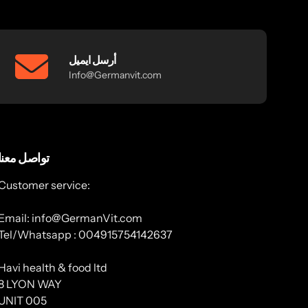
أرسل ايميل
Info@Germanvit.com
تواصل معنا
Customer service:
Email: info@GermanVit.com
Tel/Whatsapp : 004915754142637
Havi health & food ltd
8 LYON WAY
UNIT 005