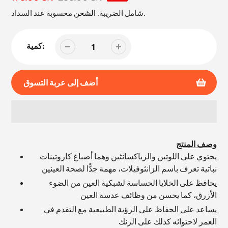
البيع
محسوبة عند السداد.
شامل الضريبة.
الشحن
كمية:
أضف إلى عربة التسوق
إضافة
المنتج
وصف المنتج
إلى
يحتوي على اللوتين
والزياكسانثين وهما أصباغ كاروتينات
عربة
نباتية تعرف باسم الزانثوفيلات، مهمة جدًّا لصحة العينين
التسوق
يحافظ على الخلايا الحساسة لشبكية العين من الضوء
الخاصة
الأزرق، كما
يحسن من وظائف عدسة العين
بك
يساعد على الحفاظ على الرؤية الطبيعية مع التقدم في
العمر لاحتوائه كذلك على الزنك