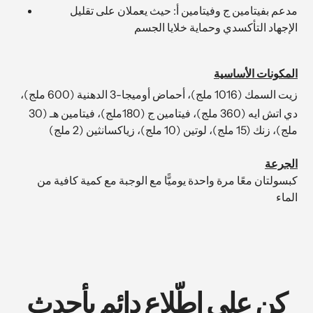
مدعم بفيتامين ج وفيتامين أ: حيث يعملان على تقليل
الإجهاد التأكسدي وحماية خلايا الجسم
المكونات الأساسية
زيت السمك (1016 ملج)، أحماض أوميجا-3 الدهنية (600 ملج)،
دي اتش ايه (360 ملج)، فيتامين ج (180ملج)، فيتامين هـ (30
ملج)، زنك (15 ملج)، لوتين (10 ملج)،
زياكسانثين (2 ملج)
الجرعة
كبسولتان معًا مرة واحدة يوميًّا مع الوجبة مع كمية كافية من
الماء
كن على اطّلاع دائم بأحدث