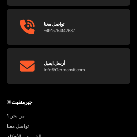
تواصل معنا
+4915754142637
أرسل ايميل
Info@Germanvit.com
®جيرمنفيت
من نحن؟
تواصل معنا
الشروط والأحكام