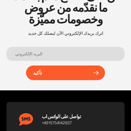
ما نقدّمه من عروض
وخصومات مميَّزة
اترك بريدك الإلكتروني الآن ليصلك كل جديد
تأكيد
تواصل على الواتس اب
+4915754142637