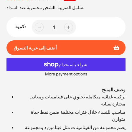
البيع
محسوبة عند السداد.
شامل الضريبة.
الشحن
كمية:
أضف إلى عربة التسوق
More payment options
إضافة
المنتج
وصف المنتج
إلى
تركيبة غذائية متكاملة تحتوي على فيتامينات ومعادن
عربة
مختارة بعناية
التسوق
مناسب للنساء خلال فترات مختلفة ضمن نمط حياة
الخاصة
متوازن
بك
يضم مجموعة من الفيتامينات مثل فيتامين د ومجموعة