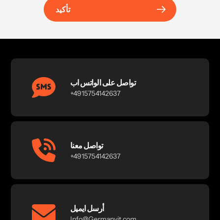
تأكيد
تواصل على الواتس اب
+4915754142637
تواصل معنا
+4915754142637
أرسل ايميل
Info@Germanvit.com