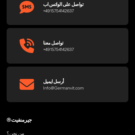
تواصل على الواتس اب
+4915754142637
تواصل معنا
+4915754142637
أرسل ايميل
Info@Germanvit.com
®جيرمنفيت
من نحن؟