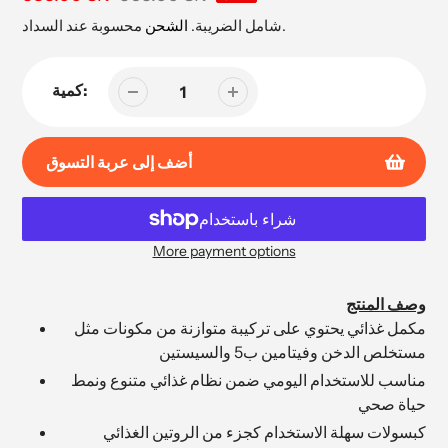
البيع
محسوبة عند السداد.
شامل الضريبة.
الشحن
كمية:
أضف إلى عربة التسوق
More payment options
إضافة
المنتج
وصف المنتج
إلى
مكمل غذائي يحتوي على تركيبة متوازنة من مكونات مثل
عربة
مستخلص الدخن وفيتامين ب5 والسيستين
التسوق
مناسب للاستخدام اليومي ضمن نظام غذائي متنوع ونمط
الخاصة
حياة صحي
بك
كبسولات سهلة الاستخدام كجزء من الروتين الغذائي