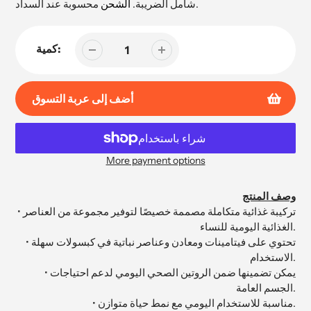
البيع
محسوبة عند السداد.
شامل الضريبة.
الشحن
كمية:
أضف إلى عربة التسوق
More payment options
إضافة
المنتج
وصف المنتج
إلى
• تركيبة غذائية متكاملة مصممة خصيصًا لتوفير مجموعة من العناصر
عربة
الغذائية اليومية للنساء.
التسوق
• تحتوي على فيتامينات ومعادن وعناصر نباتية في كبسولات سهلة
الخاصة
الاستخدام.
بك
• يمكن تضمينها ضمن الروتين الصحي اليومي لدعم احتياجات
الجسم العامة.
• مناسبة للاستخدام اليومي مع نمط حياة متوازن.