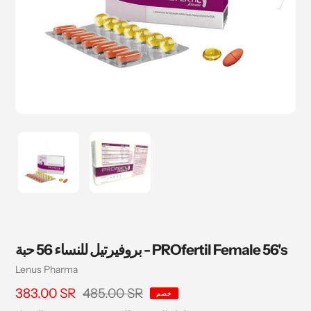
بروفيرتيل للنساء 56 حبة - PROfertil Female 56's
بائع
Lenus Pharma
485.00 SR
سعر
383.00 SR
السعر
خصم