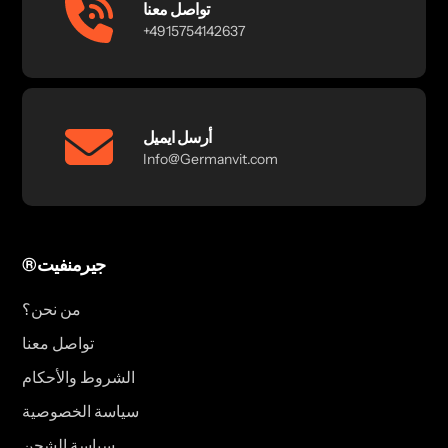
تواصل معنا
+4915754142637
أرسل ايميل
Info@Germanvit.com
®جيرمنفيت
من نحن؟
تواصل معنا
الشروط والأحكام
سياسة الخصوصية
سياسة الشحن