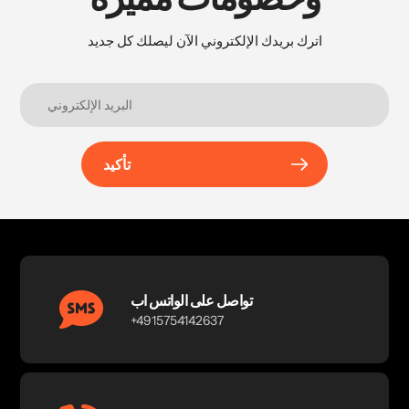
اترك بريدك الإلكتروني الآن ليصلك كل جديد
تأكيد
تواصل على الواتس اب
+4915754142637