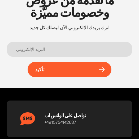
وخصومات مميَّزة
اترك بريدك الإلكتروني الآن ليصلك كل جديد
تأكيد
تواصل على الواتس اب
+4915754142637