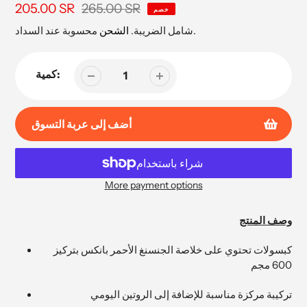
265.00 SR
سعر
205.00 SR
السعر
خصم
البيع
محسوبة عند السداد.
شامل الضريبة.
الشحن
كمية:
أضف إلى عربة التسوق
More payment options
إضافة
المنتج
وصف المنتج
إلى
عربة
كبسولات تحتوي على خلاصة الجنسنغ الأحمر بانكس بتركيز
التسوق
600 مجم
الخاصة
بك
تركيبة مركزة مناسبة للإضافة إلى الروتين اليومي