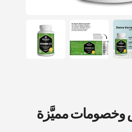
ض وخصومات مميَّزة