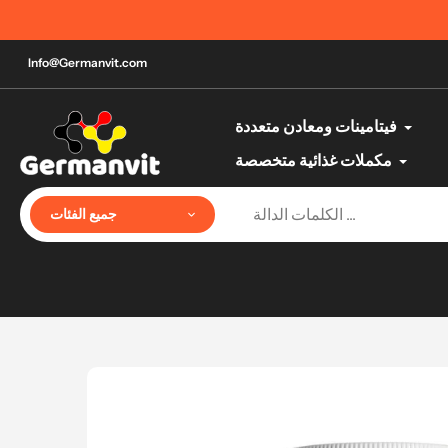
تخطي
أفضل منتجات الصحة والجمال الألمانية حتى باب البيت
إلى
المحتوى
Info@Germanvit.com
فيتامينات ومعادن متعددة
مكملات غذائية متخصصة
جميع الفئات