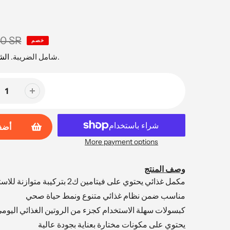
00 SR
خصم
محسوبة عند السداد.
شامل الضريبة.
ال
أضف
More payment options
وصف المنتج
مكمل غذائي يحتوي على فيتامين ك2 بتركيبة متوازنة للاستخدام اليومي
مناسب ضمن نظام غذائي متنوع ونمط حياة صحي
كبسولات سهلة الاستخدام كجزء من الروتين الغذائي اليوم
يحتوي على مكونات مختارة بعناية بجودة عالية