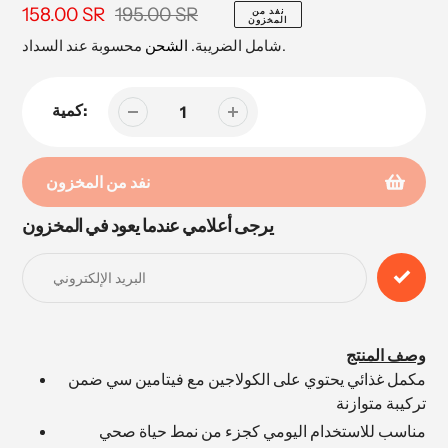
195.00 SR
سعر
158.00 SR
السعر
نفد من
المخزون
البيع
محسوبة عند السداد.
شامل الضريبة.
الشحن
كمية:
نفد من المخزون
يرجى أعلامي عندما يعود في المخزون
إضافة
المنتج
إلى
عربة
التسوق
الخاصة
وصف المنتج
بك
مكمل غذائي يحتوي على الكولاجين مع فيتامين سي ضمن
تركيبة متوازنة
مناسب للاستخدام اليومي كجزء من نمط حياة صحي