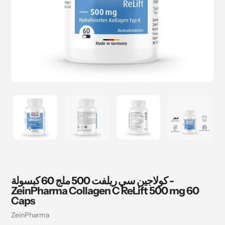
كولاجين سي ريلفت 500 ملج 60 كبسولة -
ZeinPharma Collagen C ReLift 500 mg 60
Caps
بائع
ZeinPharma