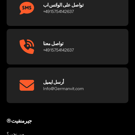
تواصل على الواتس اب
+4915754142637
تواصل معنا
+4915754142637
أرسل ايميل
Info@Germanvit.com
®جيرمنفيت
من نحن؟